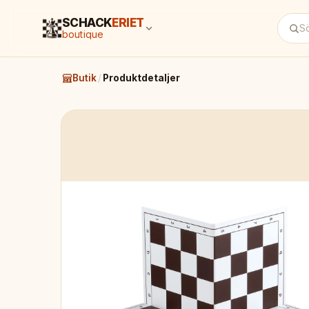
SCHACK
ERIET
boutique
Butik
/
Produktdetaljer