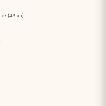
äde (43cm)
d
r