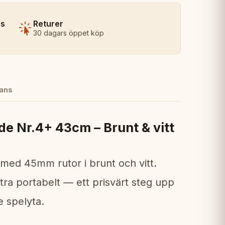
ns
Returer
30 dagars öppet köp
ans
de Nr.4+ 43cm – Brunt & vitt
 med 45mm rutor i brunt och vitt.
tra portabelt — ett prisvärt steg upp
 spelyta.