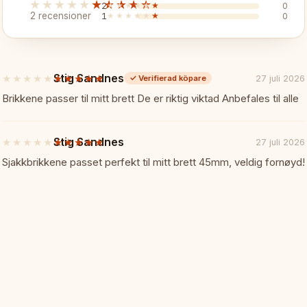
✓ Utmärkt klubb- och skolaltern
★★★★★
★★★★★
2
★★★★★
★★★★★
0
2 recensioner
1
★★★★★
★★★★★
0
Specifikationer:
📏
Brädstorlek: 43 x 43 cm (öppet
Stig Sandnes
★★★★★
★★★★★
27 juli 2026
✓
Verifierad köpare
5
av
Brikkene passer til mitt brett De er riktig viktad Anbefales til alle
5
Rutstorlek: 45 mm
stjärnor
Stig Sandnes
★★★★★
★★★★★
27 juli 2026
5
Material: Styv plast
av
Sjakkbrikkene passet perfekt til mitt brett 45mm, veldig fornøyd!
5
Typ: Dubbelfällbart
stjärnor
Perfekt för:
🎯
• Skolor och klubbar
• Portabelt styvt bräde