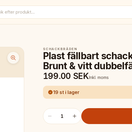
SCHACKBRÄDEN
Plast fällbart scha
Brunt & vitt dubbelfä
199.00
SEK
Inkl. moms
19 st i lager
1