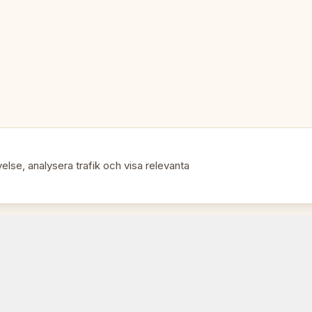
• Budget turneringsuppsättning
• Kombinera med Nr.4-pjäser
else, analysera trafik och visa relevanta