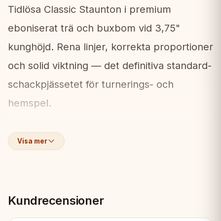
Tidlösa Classic Staunton i premium
eboniserat trä och buxbom vid 3,75"
kunghöjd. Rena linjer, korrekta proportioner
och solid viktning — det definitiva standard-
schackpjässetet för turnerings- och
hemspel.
Vad ingår:
📦
Visa mer
• Komplett uppsättning Classic Staunton
3,75" pjäser (eboniserade/buxbom)
Kundrecensioner
• Viktade för stabilt spel