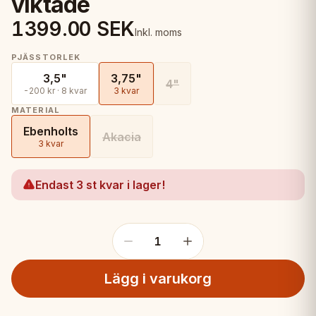
viktade
1399.00
SEK
Inkl. moms
PJÄSSTORLEK
3,5"
3,75"
4"
-200 kr · 8 kvar
3 kvar
MATERIAL
Ebenholts
Akacia
3 kvar
Endast 3 st kvar i lager!
1
Lägg i varukorg