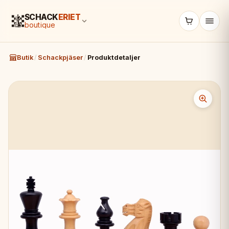
SCHACK
ERIET
boutique
Butik
/
Schackpjäser
/
Produktdetaljer