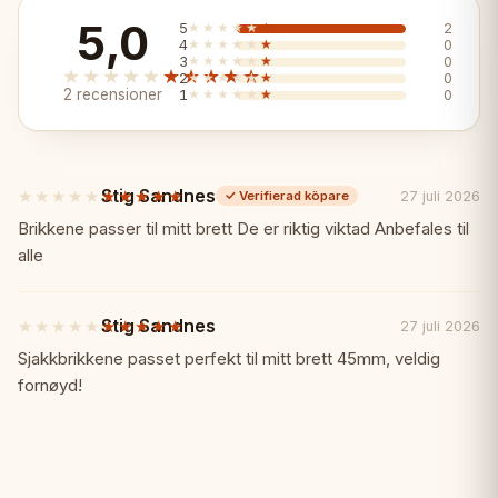
Egenskaper:
✨
5,0
5
★★★★★
★★★★★
2
4
★★★★★
★★★★★
0
3
★★★★★
★★★★★
0
★★★★★
★★★★★
2
★★★★★
★★★★★
0
✓ Tidlös Classic Staunton-design
2 recensioner
1
★★★★★
★★★★★
0
✓ Premium eboniserat trä och buxbom
Stig Sandnes
★★★★★
★★★★★
27 juli 2026
✓
Verifierad köpare
✓ 3,75" kunghöjd
5
av
Brikkene passer til mitt brett De er riktig viktad Anbefales til
5
alle
✓ Ordentligt viktade
stjärnor
✓ Handtillverkade i Indien
Stig Sandnes
★★★★★
★★★★★
27 juli 2026
5
av
Sjakkbrikkene passet perfekt til mitt brett 45mm, veldig
5
✓ Standarden som andra mäts mot
fornøyd!
stjärnor
Specifikationer:
📏