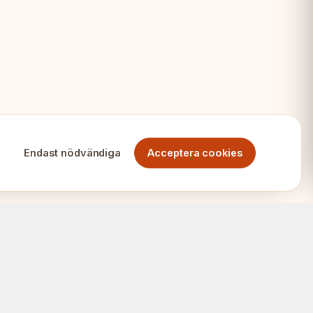
mprislapp
Endast nödvändiga
Acceptera cookies
pel
och bekvämlighet