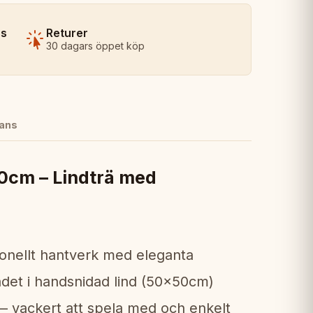
ns
Returer
30 dagars öppet köp
ans
0cm – Lindträ med
ionellt hantverk med eleganta
ädet i handsnidad lind (50x50cm)
i — vackert att spela med och enkelt