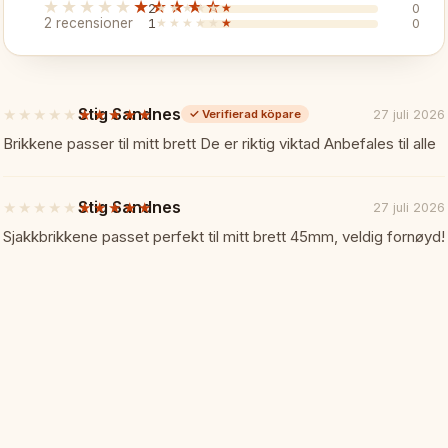
★★★★★
★★★★★
2
★★★★★
★★★★★
0
✓ Praktisk fällbar design 50x5
2 recensioner
1
★★★★★
★★★★★
0
✓ Inbyggt förvaringsfack
Stig Sandnes
★★★★★
★★★★★
27 juli 2026
✓
Verifierad köpare
5
✓ Kvalitetshantverk till bra pris
av
Brikkene passer til mitt brett De er riktig viktad Anbefales til alle
5
stjärnor
✓ Utmärkt allround-schackset
Stig Sandnes
★★★★★
★★★★★
27 juli 2026
5
av
Sjakkbrikkene passet perfekt til mitt brett 45mm, veldig fornøyd!
Specifikationer:
📏
5
stjärnor
Brädstorlek: 50 x 50 cm (öppet
Material: Lindträ med mässingsi
Typ: Fällbart med inbyggd förva