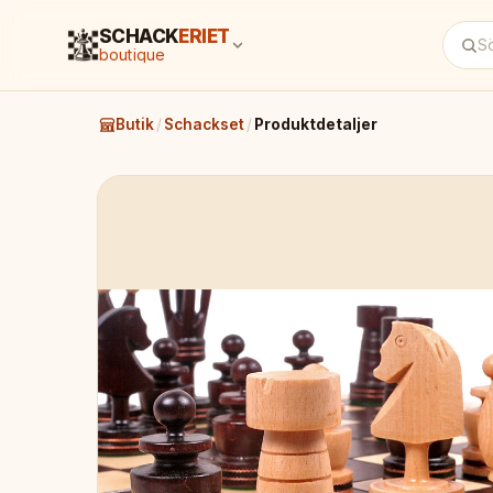
SCHACK
ERIET
boutique
Butik
/
Schackset
/
Produktdetaljer