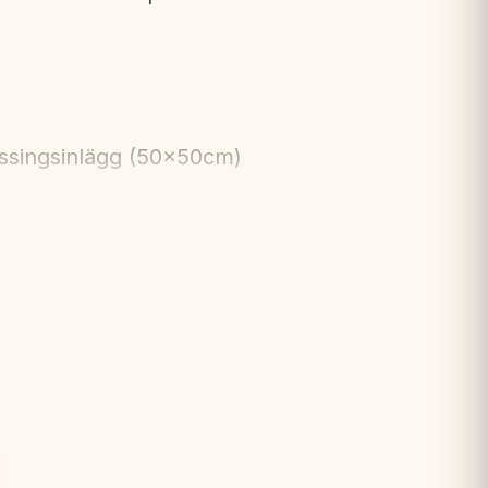
ssingsinlägg (50x50cm)
ade pjäser i lindträ
äge