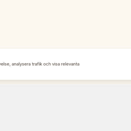
Pjäser: Handsnidade i lindträ
Perfekt för:
🎯
• Vardagligt schackspel hemma
• En premiumgåva utan premiu
else, analysera trafik och visa relevanta
• Schackklubbar och sällskapss
• Spelare som vill ha skönhet 