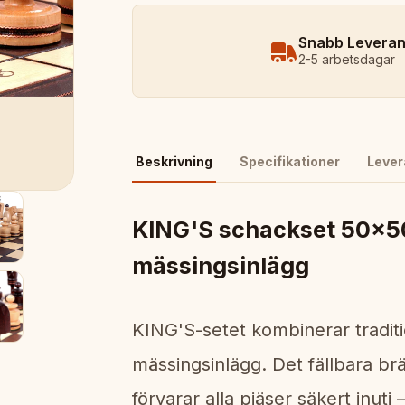
Snabb Levera
2-5 arbetsdagar
Beskrivning
Specifikationer
Lever
KING'S schackset 50x5
mässingsinlägg
KING'S-setet kombinerar tradit
mässingsinlägg. Det fällbara br
förvarar alla pjäser säkert inut