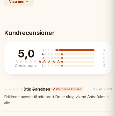
elektroniskt)
Visa mer
📏 Specifikationer
Kundrecensioner
Material:
Valnöt
5,0
5
★★★★★
★★★★★
2
4
★★★★★
★★★★★
0
3
★★★★★
★★★★★
0
★★★★★
★★★★★
2
★★★★★
★★★★★
0
Märke:
DGT
2 recensioner
1
★★★★★
★★★★★
0
Elektroniskt:
Nej
Stig Sandnes
★★★★★
★★★★★
27 juli 2026
✓
Verifierad köpare
5
av
Brikkene passer til mitt brett De er riktig viktad Anbefales til
5
alle
🎯 Perfekt För
stjärnor