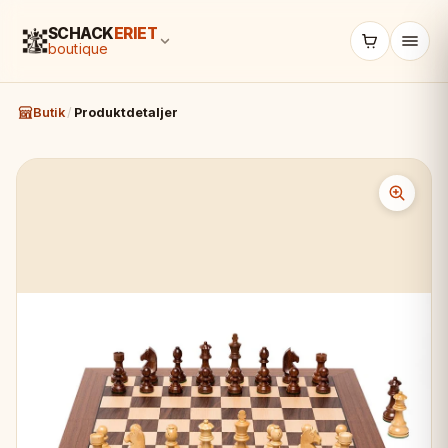
SCHACK
ERIET
boutique
Butik
/
Produktdetaljer