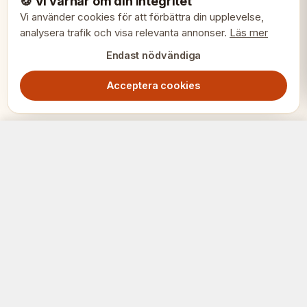
🍪 Vi värnar om din integritet
Vi använder cookies för att förbättra din upplevelse,
analysera trafik och visa relevanta annonser.
Läs mer
Endast nödvändiga
Acceptera cookies
DGT Valnötsschackbräde – Icke-Elektroniskt, Turneringskvalitet
Lägg i varukorg
1549.00
SEK
SCHACK
ERIET
Där klubbar och spelare möts.