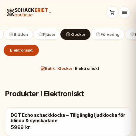
SCHACK
ERIET
boutique
Bräden
Pjäser
Klockor
Förvaring
Elektroniskt
Butik
/
Klockor
/
Elektroniskt
Produkter i Elektroniskt
DGT Echo schackklocka – Tillgänglig ljudklocka för
blinda & synskadade
5999 kr