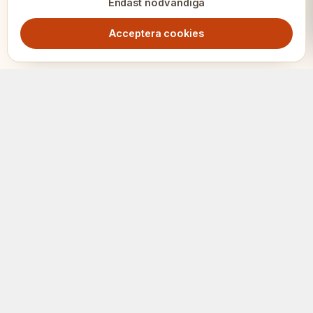
Endast nödvändiga
Acceptera cookies
SCHACK
ERIET
Där klubbar och spelare möts.
PLATTFORM
Hitta klubbar