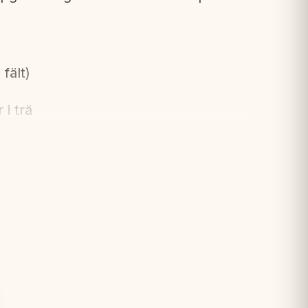
fält)
i trä
rintarsia