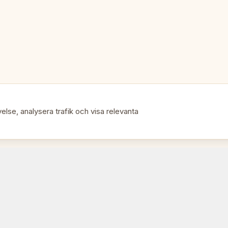
Perfekt för:
🎯
• Damentusiaster som vill ha kva
• Familjens spelkvällar
• En premium brädspelsgåva
else, analysera trafik och visa relevanta
• Heminredning och spel