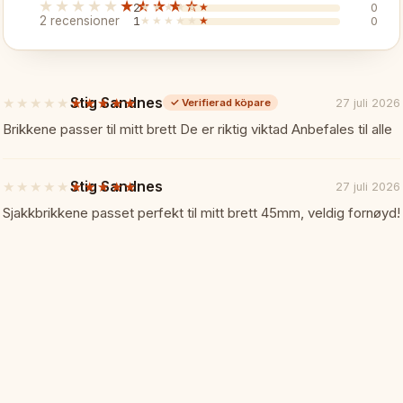
★★★★★
★★★★★
2
★★★★★
★★★★★
0
2 recensioner
1
★★★★★
★★★★★
0
✓ Träpjäser av god kvalitet
✓ Premium utseende och känsl
Stig Sandnes
★★★★★
★★★★★
27 juli 2026
✓
Verifierad köpare
5
av
Brikkene passer til mitt brett De er riktig viktad Anbefales til alle
✓ En elegant uppgradering
5
stjärnor
Specifikationer:
📏
Stig Sandnes
★★★★★
★★★★★
27 juli 2026
5
av
Sjakkbrikkene passet perfekt til mitt brett 45mm, veldig fornøyd!
5
Brädstorlek: 40 x 40 cm
stjärnor
Fält: 64 (8x8)
Material: Mahogny och sykomor,
Typ: Fällbart med förvaring