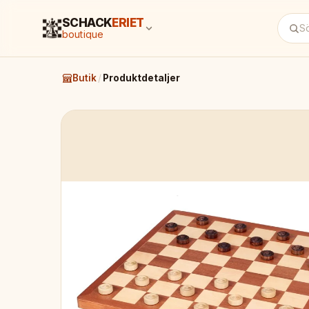
SCHACK
ERIET
boutique
Butik
/
Produktdetaljer