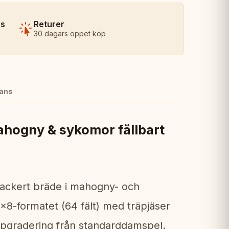
ns
Returer
30 dagars öppet köp
ans
ahogny & sykomor fällbart
ackert bräde i mahogny- och
8x8-formatet (64 fält) med träpjäser
ppgradering från standarddamspel.