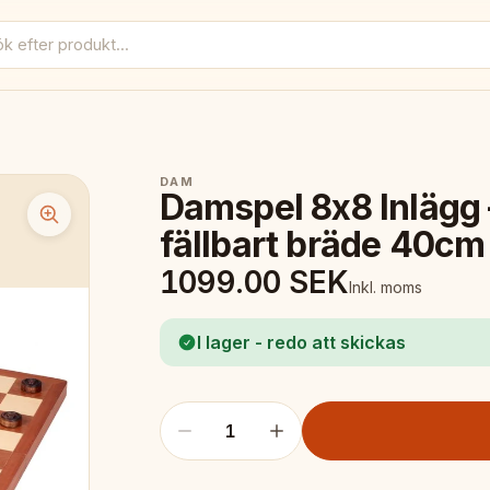
DAM
Damspel 8x8 Inlägg
fällbart bräde 40cm
1099.00
SEK
Inkl. moms
I lager - redo att skickas
1