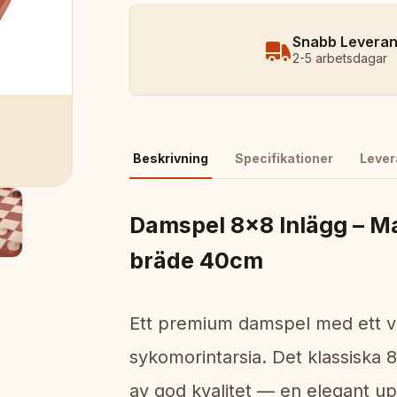
Snabb Levera
2-5 arbetsdagar
Beskrivning
Specifikationer
Lever
Damspel 8x8 Inlägg – M
bräde 40cm
Ett premium damspel med ett v
sykomorintarsia. Det klassiska 
av god kvalitet — en elegant u