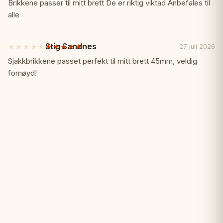
av
Brikkene passer til mitt brett De er riktig viktad Anbefales til
✓ Professionell turneringsstandard
5
alle
stjärnor
✓ Motiverande pris för vinnare
Stig Sandnes
★★★★★
★★★★★
27 juli 2026
5
av
Sjakkbrikkene passet perfekt til mitt brett 45mm, veldig
Specifikationer:
📏
5
fornøyd!
stjärnor
Typ: Fyrkantig schackmedalj
Finish: Guld
Material: Metall
Tillbehör: Band ingår
Perfekt för:
🎯