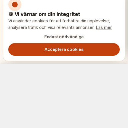
🍪 Vi värnar om din integritet
Vi använder cookies för att förbättra din upplevelse,
analysera trafik och visa relevanta annonser.
Läs mer
Endast nödvändiga
Acceptera cookies
Schackturneringsmedalj Guld – Fyrkantig utmärkelse för förstaplats
Lägg i varukorg
149.00
SEK
SCHACK
ERIET
Där klubbar och spelare möts.