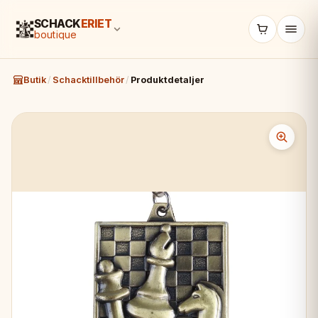
SCHACK
ERIET
boutique
Butik
/
Schacktillbehör
/
Produktdetaljer