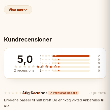
Visa mer
• För ytterligare turneringsbräden
Egenskaper:
✨
Kundrecensioner
✓ USB-C anslutning
✓ Kedja ytterligare e-bräden
5,0
5
★★★★★
★★★★★
2
4
★★★★★
★★★★★
0
3
★★★★★
★★★★★
0
★★★★★
★★★★★
✓ Nödvändigt för turneringssystem
2
★★★★★
★★★★★
0
2 recensioner
1
★★★★★
★★★★★
0
✓ Officiellt DGT-tillbehör
Stig Sandnes
★★★★★
★★★★★
✓ Pålitlig anslutning
27 juli 2026
✓
Verifierad köpare
5
av
Brikkene passer til mitt brett De er riktig viktad Anbefales til
5
alle
✓ Ett per extra bräde
stjärnor