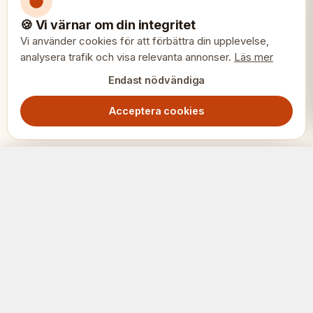
🍪 Vi värnar om din integritet
Vi använder cookies för att förbättra din upplevelse,
analysera trafik och visa relevanta annonser.
Läs mer
Endast nödvändiga
Acceptera cookies
DGT USB-C anslutningskabel-set – För ytterligare turneringse-bräden
Lägg i varukorg
849.00
SEK
SCHACK
ERIET
Där klubbar och spelare möts.