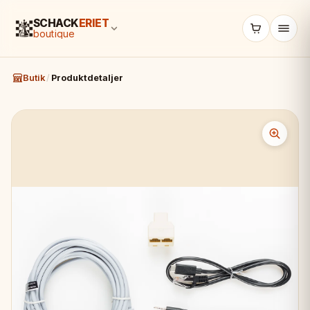
SCHACK
ERIET
boutique
Butik
/
Produktdetaljer