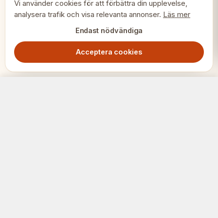
Vi använder cookies för att förbättra din upplevelse,
analysera trafik och visa relevanta annonser.
Läs mer
Endast nödvändiga
Acceptera cookies
DGT Elektroniska kungliga schackpjäser viktade
Slutsåld
6999.00
SEK
SCHACK
ERIET
Där klubbar och spelare möts.