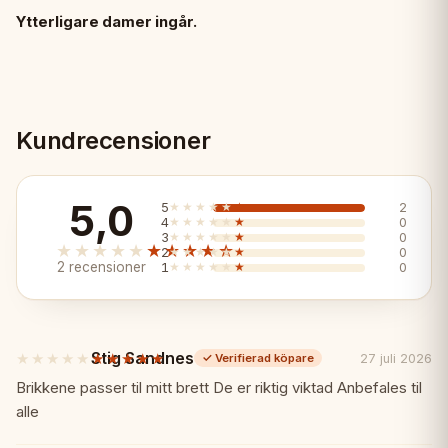
Ytterligare damer ingår.
Kundrecensioner
5,0
5
★★★★★
★★★★★
2
4
★★★★★
★★★★★
0
3
★★★★★
★★★★★
0
★★★★★
★★★★★
2
★★★★★
★★★★★
0
2 recensioner
1
★★★★★
★★★★★
0
Stig Sandnes
★★★★★
★★★★★
27 juli 2026
✓
Verifierad köpare
5
av
Brikkene passer til mitt brett De er riktig viktad Anbefales til
5
alle
stjärnor