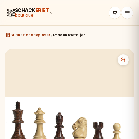
SCHACK
ERIET
boutique
Butik
/
Schackpjäser
/
Produktdetaljer