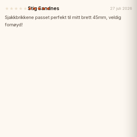
Stig Sandnes
★★★★★
★★★★★
27 juli 2026
5
av
Sjakkbrikkene passet perfekt til mitt brett 45mm, veldig
5
fornøyd!
stjärnor