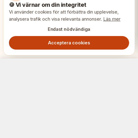
🍪 Vi värnar om din integritet
Vi använder cookies för att förbättra din upplevelse,
analysera trafik och visa relevanta annonser.
Läs mer
Endast nödvändiga
Acceptera cookies
Elvis Ebony schackfigurer 10,5 cm
Lägg i varukorg
5499.00
SEK
SCHACK
ERIET
Där klubbar och spelare möts.