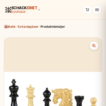
SCHACK
ERIET
boutique
Butik
/
Schackpjäser
/
Produktdetaljer