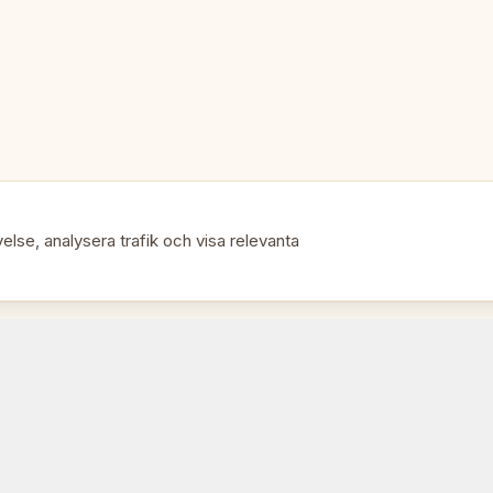
Pjäser: Platta magnetiska, komp
Typ: Fällbart demonstrationsbr
Perfekt för:
🎯
• Schackcoacher och instruktör
else, analysera trafik och visa relevanta
• Klubbpresentationer och anal
• Turneringskommentarer
• Klassrumsundervisning