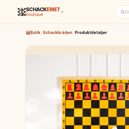
SCHACK
ERIET
boutique
Butik
/
Schackbräden
/
Produktdetaljer