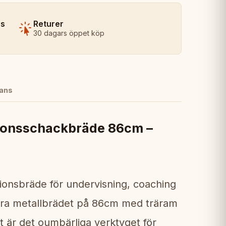
ns
Returer
30 dagars öppet köp
ans
ionsschackbräde 86cm –
ionsbräde för undervisning, coaching
bara metallbrädet på 86cm med träram
 är det oumbärliga verktyget för