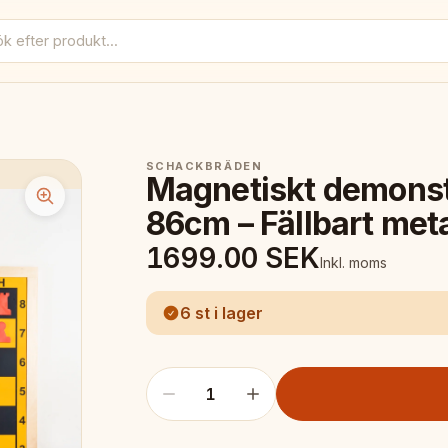
SCHACKBRÄDEN
Magnetiskt demons
86cm – Fällbart met
1699.00
SEK
Inkl. moms
6 st i lager
1