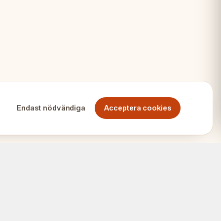
lett set
äde
er
Endast nödvändiga
Acceptera cookies
ys