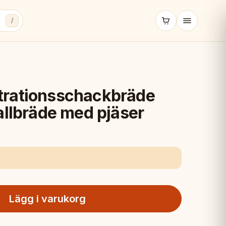
/
trationsschackbräde
allbräde med pjäser
Lägg i varukorg