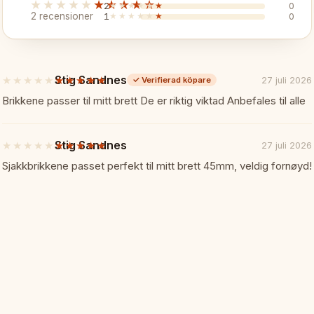
★★★★★
★★★★★
2
★★★★★
★★★★★
0
✓ Magnetiska pjäser sitter fast
2 recensioner
1
★★★★★
★★★★★
0
✓ Fälls på mitten för enkel tran
Stig Sandnes
★★★★★
★★★★★
27 juli 2026
✓
Verifierad köpare
5
✓ Träram för stabilitet
av
Brikkene passer til mitt brett De er riktig viktad Anbefales til alle
5
stjärnor
✓ Komplett pjässet ingår
Stig Sandnes
★★★★★
★★★★★
27 juli 2026
5
av
Sjakkbrikkene passet perfekt til mitt brett 45mm, veldig fornøyd!
✓ Nödvändig undervisningsutru
5
stjärnor
Specifikationer:
📏
Brädstorlek: 86 cm (öppet)
Material: Metallbräde, träram