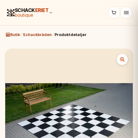
SCHACK
ERIET
boutique
Butik
/
Schackbräden
/
Produktdetaljer