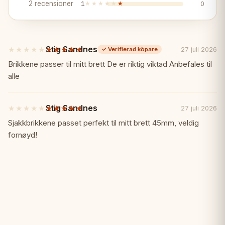
2 recensioner
1
★★★★★
★★★★★
0
trädgårdsschackfigurerna som visas på
bilderna kan köpas separat eller som ett
set med vårt trädgårdsschackbräde.
Stig Sandnes
★★★★★
★★★★★
27 juli 2026
✓
Verifierad köpare
5
av
Brikkene passer til mitt brett De er riktig viktad Anbefales til
5
alle
stjärnor
Stig Sandnes
★★★★★
★★★★★
27 juli 2026
5
av
Sjakkbrikkene passet perfekt til mitt brett 45mm, veldig
5
fornøyd!
stjärnor