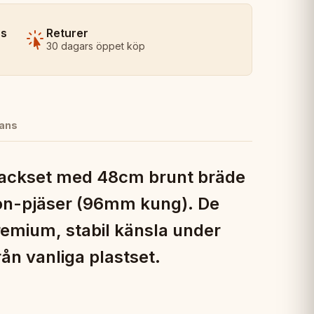
ns
Returer
30 dagars öppet köp
ans
hackset med 48cm brunt bräde
on-pjäser (96mm kung). De
remium, stabil känsla under
ån vanliga plastset.