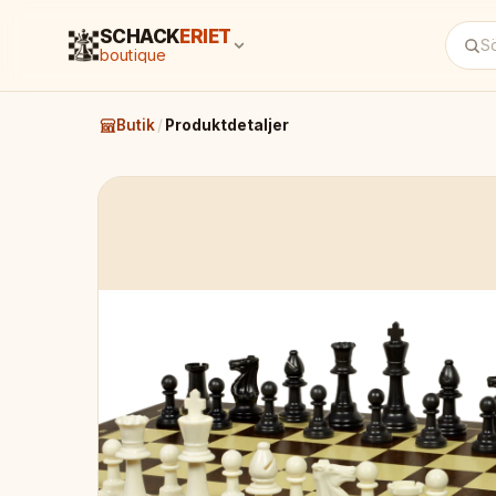
SCHACK
ERIET
boutique
Butik
/
Produktdetaljer