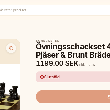
SCHACKSPEL
Övningsschackset 4
Pjäser & Brunt Brä
1199.00
SEK
Inkl. moms
Slutsåld
S