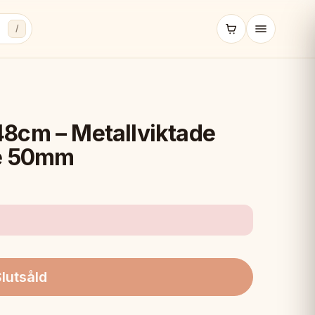
/
8cm – Metallviktade
de 50mm
lutsåld