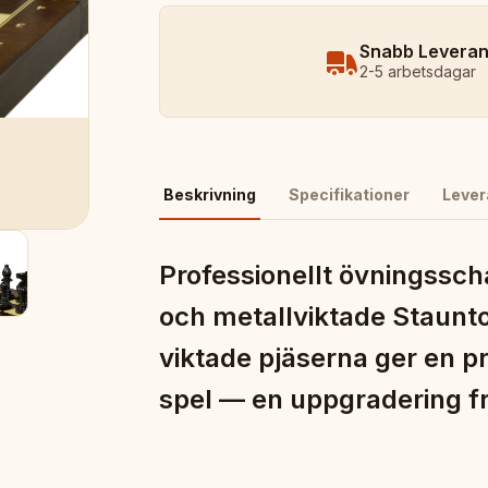
Snabb Levera
2-5 arbetsdagar
Beskrivning
Specifikationer
Lever
Professionellt övningssc
och metallviktade Staunt
viktade pjäserna ger en p
spel — en uppgradering fr