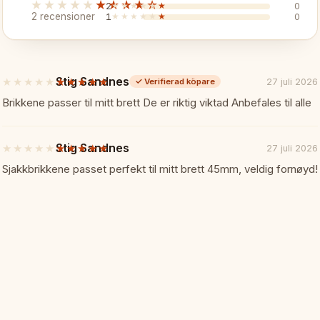
★★★★★
★★★★★
2
★★★★★
★★★★★
0
Kunghöjd:
96mm
2 recensioner
1
★★★★★
★★★★★
0
Pjäser:
Metallviktade
Stig Sandnes
★★★★★
★★★★★
27 juli 2026
✓
Verifierad köpare
5
av
Brikkene passer til mitt brett De er riktig viktad Anbefales til alle
5
stjärnor
🎯 Perfekt För
Stig Sandnes
★★★★★
★★★★★
27 juli 2026
5
av
Sjakkbrikkene passet perfekt til mitt brett 45mm, veldig fornøyd!
5
Spelare som föredrar vikta
stjärnor
Schackklubbar och tränin
Uppgraderad övningsuppl