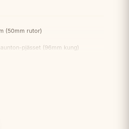
m (50mm rutor)
Staunton-pjässet (96mm kung)