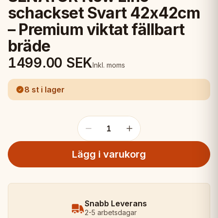
schackset Svart 42x42cm
– Premium viktat fällbart
bräde
1499.00
SEK
Inkl. moms
8 st i lager
1
Lägg i varukorg
Snabb Leverans
2-5 arbetsdagar