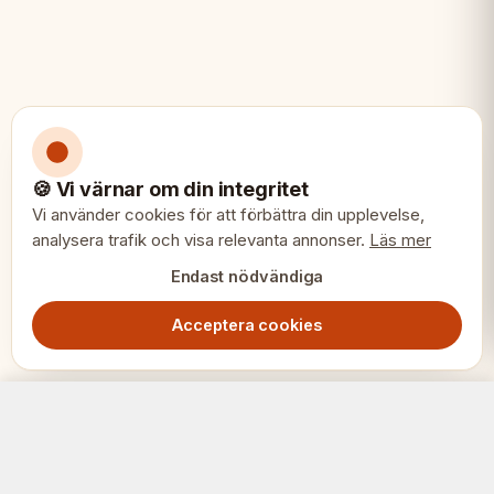
🍪 Vi värnar om din integritet
Vi använder cookies för att förbättra din upplevelse,
analysera trafik och visa relevanta annonser.
Läs mer
Endast nödvändiga
Acceptera cookies
SENATOR New Line schackset Svart 42x42cm – Premium viktat fällbart bräde
Lägg i varukorg
1499.00
SEK