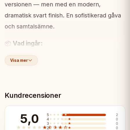
versionen — men med en modern,
dramatisk svart finish. En sofistikerad gåva
och samtalsämne.
Vad ingår:
📦
• Fällbart schackbräde (42x42cm, svart)
Visa mer
• Komplett uppsättning viktade pjäser
• Inbyggd förvaring
Kundrecensioner
Egenskaper:
✨
5,0
5
★★★★★
★★★★★
2
4
★★★★★
★★★★★
0
✓ Modern svart finish
3
★★★★★
★★★★★
0
★★★★★
★★★★★
2
★★★★★
★★★★★
0