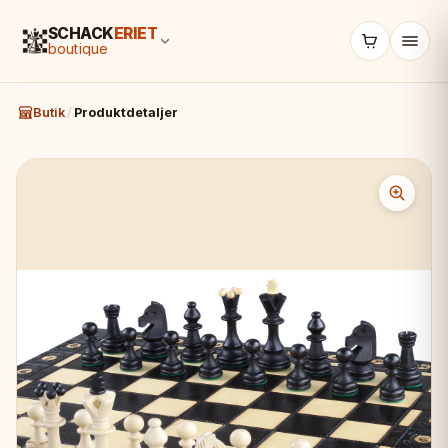
SCHACK
ERIET
boutique
Butik
/
Produktdetaljer