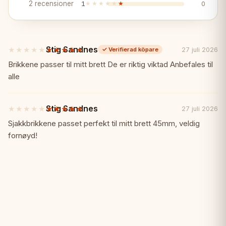
2 recensioner
1
★★★★★
★★★★★
0
✓ Viktade pjäser
✓ 42x42cm fällbart med förvaring
Stig Sandnes
★★★★★
★★★★★
27 juli 2026
✓
Verifierad köpare
5
av
Brikkene passer til mitt brett De er riktig viktad Anbefales til
✓ Premium New Line-kvalitet
5
alle
stjärnor
✓ Dramatisk estetik
Stig Sandnes
★★★★★
★★★★★
27 juli 2026
5
av
✓ Sofistikerad gåva
Sjakkbrikkene passet perfekt til mitt brett 45mm, veldig
5
fornøyd!
stjärnor
Specifikationer:
📏
Brädstorlek: 42 x 42 cm (öppet)
Färg: Svart