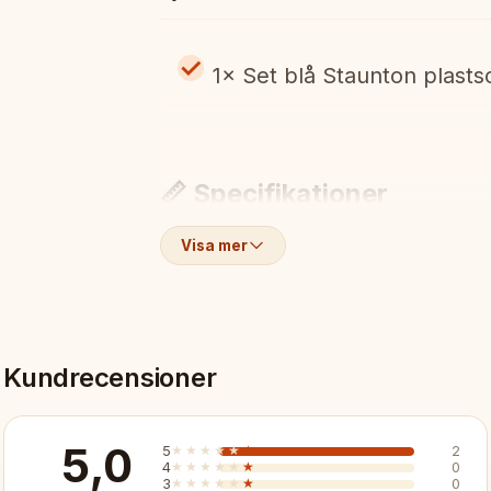
1× Set blå Staunton plast
📏 Specifikationer
Visa mer
Kunghöjd:
95mm
Färg:
Blå
Kundrecensioner
Material:
Plast
5,0
5
★★★★★
★★★★★
2
4
★★★★★
★★★★★
0
3
★★★★★
★★★★★
0