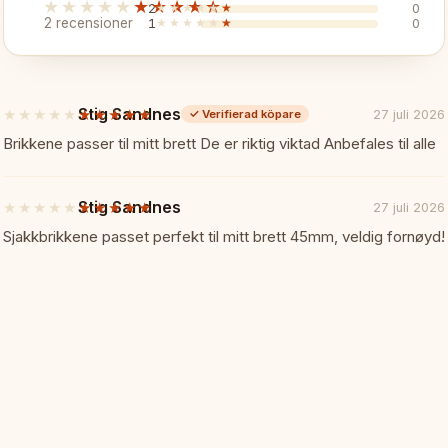
★★★★★
★★★★★
2
★★★★★
★★★★★
0
2 recensioner
1
★★★★★
★★★★★
0
🎯 Perfekt För
Stig Sandnes
Färgglatt lagschack
★★★★★
★★★★★
27 juli 2026
✓
Verifierad köpare
5
av
Brikkene passer til mitt brett De er riktig viktad Anbefales til alle
5
Skolor och barn
stjärnor
Stig Sandnes
★★★★★
★★★★★
27 juli 2026
5
Roligt fritidsspel
av
Sjakkbrikkene passet perfekt til mitt brett 45mm, veldig fornøyd!
5
stjärnor