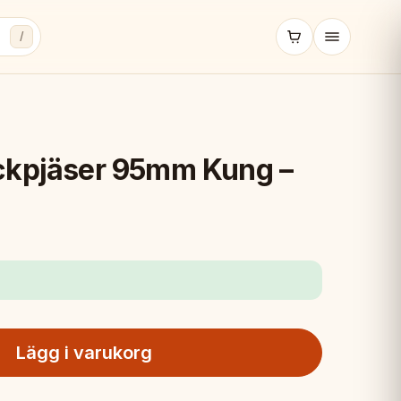
/
ckpjäser 95mm Kung –
Lägg i varukorg