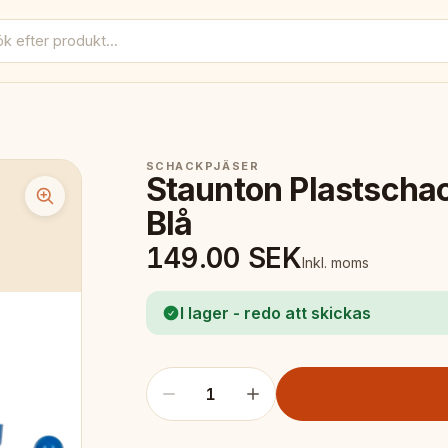
SCHACKPJÄSER
Staunton Plastscha
Blå
149.00
SEK
Inkl. moms
I lager - redo att skickas
1