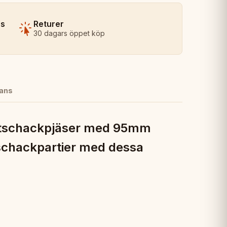
ns
Returer
30 dagars öppet köp
ans
astschackpjäser med 95mm
a schackpartier med dessa