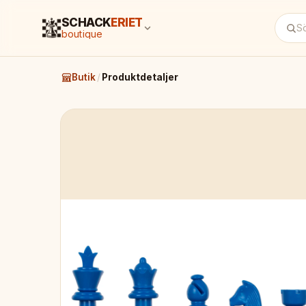
SCHACK
ERIET
boutique
Butik
/
Produktdetaljer