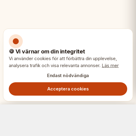
🍪 Vi värnar om din integritet
Vi använder cookies för att förbättra din upplevelse,
analysera trafik och visa relevanta annonser.
Läs mer
Endast nödvändiga
Acceptera cookies
Plast franska Staunton schackpjäser 3.75" – Budget oviktade för klubbar
Lägg i varukorg
239.00
SEK