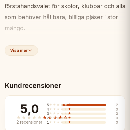
förstahandsvalet för skolor, klubbar och alla
som behöver hållbara, billiga pjäser i stor
mängd.
Vad ingår:
📦
Visa mer
• Komplett uppsättning franska Staunton
plastpjäser (3,75" kung)
Kundrecensioner
Egenskaper:
✨
✓ 3,75" kunghöjd — korrekt
5,0
5
★★★★★
★★★★★
2
4
★★★★★
★★★★★
0
3
★★★★★
★★★★★
0
turneringsstorlek
★★★★★
★★★★★
2
★★★★★
★★★★★
0
2 recensioner
1
★★★★★
★★★★★
0