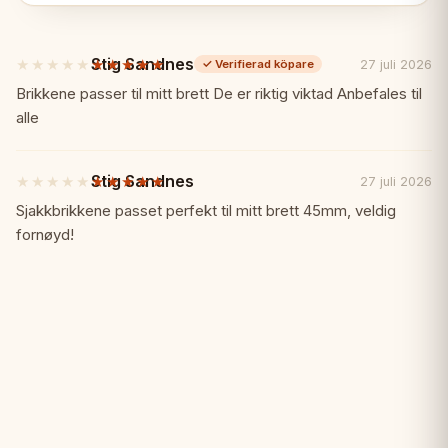
✓ Fransk Staunton-design
✓ Hållbar plastkonstruktion
Stig Sandnes
★★★★★
★★★★★
27 juli 2026
✓
Verifierad köpare
5
av
Brikkene passer til mitt brett De er riktig viktad Anbefales til
✓ Billigaste alternativet i vårt sortiment
5
alle
stjärnor
✓ Idealisk för bulkköp
Stig Sandnes
★★★★★
★★★★★
27 juli 2026
5
av
Sjakkbrikkene passet perfekt til mitt brett 45mm, veldig
✓ Lätt att rengöra och underhålla
5
fornøyd!
stjärnor
Specifikationer:
📏
Kunghöjd: 3,75" (95mm)
Material: Plast, oviktad
Stil: Fransk Staunton