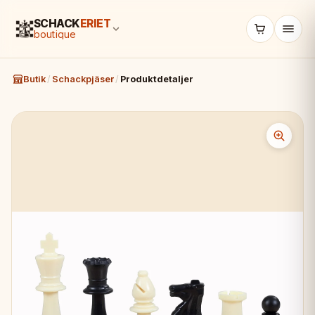
SCHACK
ERIET
boutique
Butik
/
Schackpjäser
/
Produktdetaljer