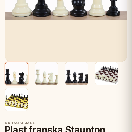
SCHACKPJÄSER
Plast franska Staunton