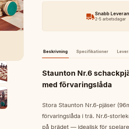
Snabb Levera
2-5 arbetsdagar
Beskrivning
Specifikationer
Lever
Staunton Nr.6 schackpjä
med förvaringslåda
Stora Staunton Nr.6-pjäser (9
förvaringslåda i trä. Nr.6-sto
på brädet — idealisk för spelar