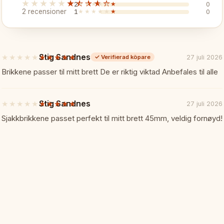
★★★★★
★★★★★
✓ Skyddande förvaringslåda i tr
2
★★★★★
★★★★★
0
2 recensioner
1
★★★★★
★★★★★
0
✓ Kommenderande närvaro på 
Stig Sandnes
★★★★★
★★★★★
✓ Kompatibel med Nr.6-bräden
27 juli 2026
✓
Verifierad köpare
5
av
Brikkene passer til mitt brett De er riktig viktad Anbefales til alle
5
✓ Turneringsgraderat hantverk
stjärnor
Stig Sandnes
★★★★★
★★★★★
27 juli 2026
5
Specifikationer:
📏
av
Sjakkbrikkene passet perfekt til mitt brett 45mm, veldig fornøyd!
5
stjärnor
Kunghöjd: 96 mm
Storlek: Staunton Nr.6
Material: Trä, snidad
Förvaring: Trälåda ingår