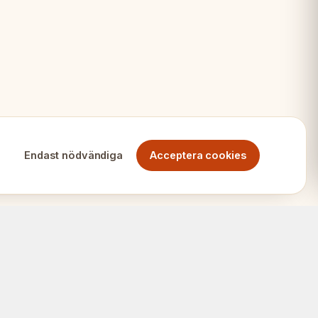
äser
e
Endast nödvändiga
Acceptera cookies