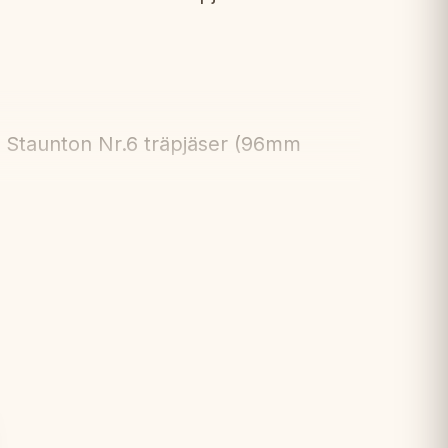
 Staunton Nr.6 träpjäser (96mm
m kung