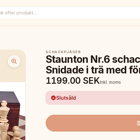
SCHACKPJÄSER
Staunton Nr.6 scha
Snidade i trä med f
1199.00
SEK
Inkl. moms
Slutsåld
S