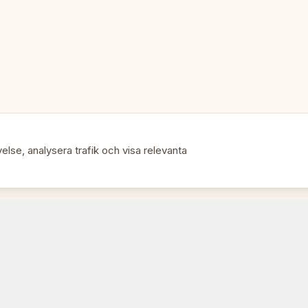
Perfekt för:
🎯
• Spelare som föredrar stora pj
• Kombinera med ett Nr.6-bräd
• Turneringsledare
else, analysera trafik och visa relevanta
• Seriöst hemspel