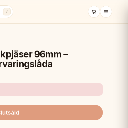
/
ckpjäser 96mm –
örvaringslåda
lutsåld