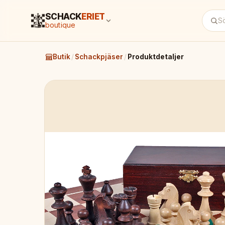
SCHACK
ERIET
boutique
Butik
/
Schackpjäser
/
Produktdetaljer