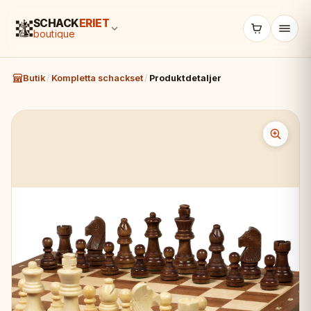
SCHACK
ERIET
boutique
Butik
/
Kompletta schackset
/
Produktdetaljer