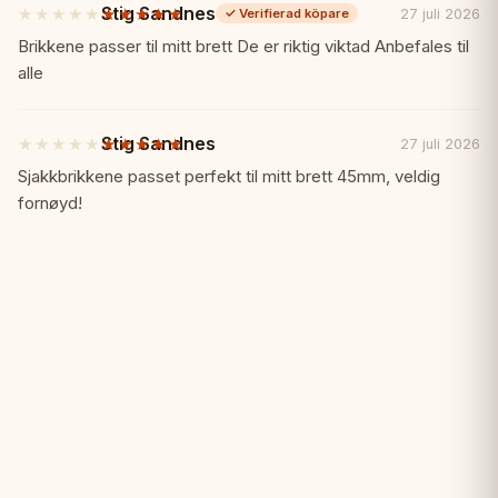
Stig Sandnes
★★★★★
★★★★★
27 juli 2026
✓
Verifierad köpare
5
av
Brikkene passer til mitt brett De er riktig viktad Anbefales til
Sunrise Exclusive-seriens kvalitet i
5
alle
stjärnor
kompakt form
Stig Sandnes
★★★★★
★★★★★
27 juli 2026
5
Rikt bräde i mahognyfinish
av
Sjakkbrikkene passet perfekt til mitt brett 45mm, veldig
5
fornøyd!
stjärnor
Staunton No.3-pjäser ingår
Vikbar design med invändig
pjäsförvaring
Fantastiskt värde för ett premiumset