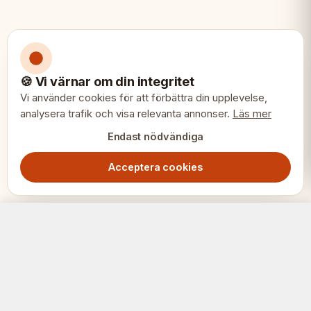
Mindre utrymmen och lägenheter
Reseschack med premiumkvalitet
🍪 Vi värnar om din integritet
Nybörjare som vill ha ett kvalitetsset
Vi använder cookies för att förbättra din upplevelse,
analysera trafik och visa relevanta annonser.
Läs mer
Gåva till unga schackspelare
Endast nödvändiga
Acceptera cookies
Sunrise Turneringsschack No.3 Exclusive – 30cm Mahognybräde & Pjäser
Slutsåld
849.00
SEK
SCHACK
ERIET