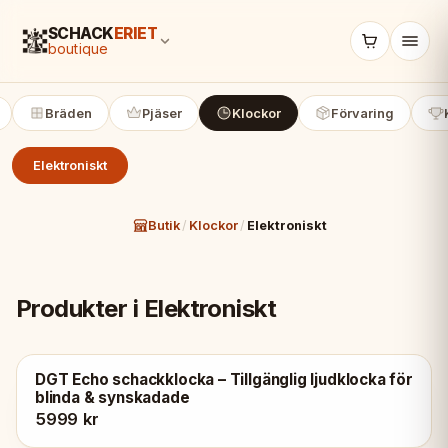
SCHACK
ERIET
boutique
Bräden
Pjäser
Klockor
Förvaring
Elektroniskt
Butik
/
Klockor
/
Elektroniskt
Produkter i Elektroniskt
DGT Echo schackklocka – Tillgänglig ljudklocka för
blinda & synskadade
5999 kr