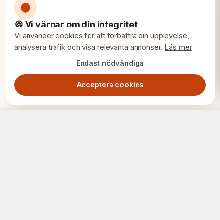
🍪 Vi värnar om din integritet
Vi använder cookies för att förbättra din upplevelse,
analysera trafik och visa relevanta annonser.
Läs mer
Endast nödvändiga
Acceptera cookies
Blackmore schackpjäser 3.75" – Eboniserade & buxbom, viktade premium
Lägg i varukorg
2099.00
SEK
SCHACK
ERIET
Där klubbar och spelare möts.