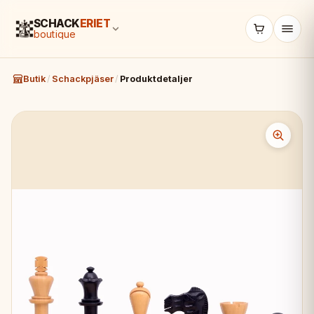
SCHACK
ERIET
boutique
Butik
/
Schackpjäser
/
Produktdetaljer