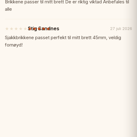
av
Brikkene passer til mitt brett De er riktig viktad Anbefales til
5
alle
✓ Ordentligt viktade
stjärnor
✓ Handtillverkade i Indien
Stig Sandnes
★★★★★
★★★★★
27 juli 2026
5
av
Sjakkbrikkene passet perfekt til mitt brett 45mm, veldig
5
✓ Arvegodskvalitets-hantverk
fornøyd!
stjärnor
Specifikationer:
📏
Kunghöjd: 3,75" (95mm)
Material: Eboniserat trä och buxbom
Vikt: Viktade
Stil: Blackmore