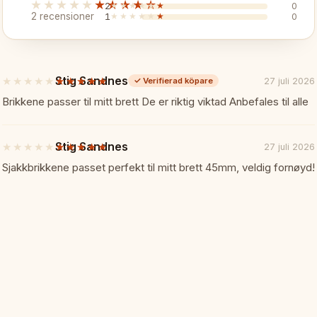
★★★★★
★★★★★
2
★★★★★
★★★★★
0
2 recensioner
1
★★★★★
★★★★★
0
✓ Kompletterar podiesetet
✓ Professionellt erkännande
Stig Sandnes
★★★★★
★★★★★
27 juli 2026
✓
Verifierad köpare
5
av
Brikkene passer til mitt brett De er riktig viktad Anbefales til alle
Specifikationer:
📏
5
stjärnor
Typ: Fyrkantig schackmedalj
Stig Sandnes
★★★★★
★★★★★
27 juli 2026
5
av
Sjakkbrikkene passet perfekt til mitt brett 45mm, veldig fornøyd!
5
Finish: Brons
stjärnor
Material: Metall
Tillbehör: Band ingår
Perfekt för:
🎯