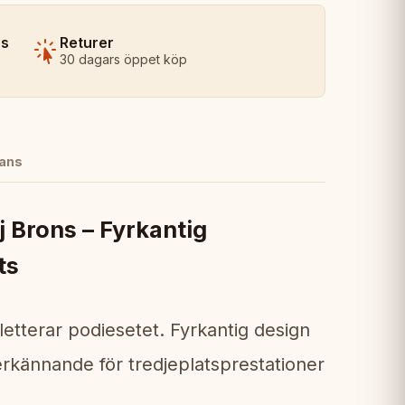
ns
Returer
30 dagars öppet köp
ans
 Brons – Fyrkantig
ts
etterar podiesetet. Fyrkantig design
kännande för tredjeplatsprestationer