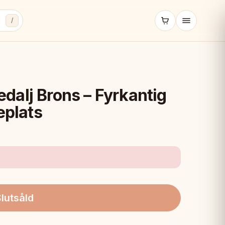
/
alj Brons – Fyrkantig
eplats
lutsåld