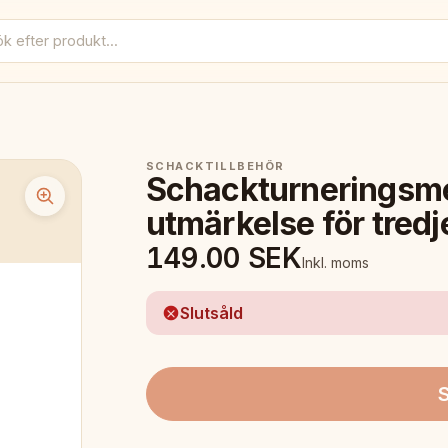
SCHACKTILLBEHÖR
Schackturneringsmed
utmärkelse för tredj
149.00
SEK
Inkl. moms
Slutsåld
S