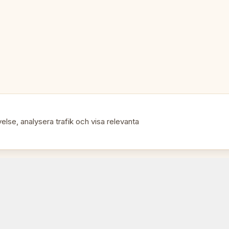
• Kompletta turneringsmedaljse
• Schacktävlingar
• Skol- och klubbevenemang
• Att uppmärksamma prestatio
else, analysera trafik och visa relevanta