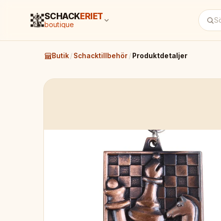
SCHACK
ERIET
boutique
Butik
/
Schacktillbehör
/
Produktdetaljer