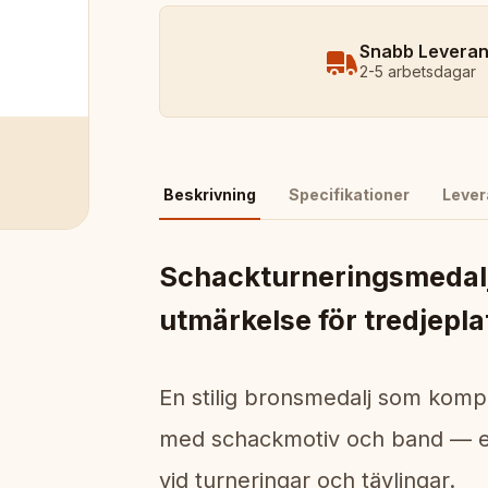
Snabb Levera
2-5 arbetsdagar
Beskrivning
Specifikationer
Lever
Schackturneringsmedalj
utmärkelse för tredjepla
En stilig bronsmedalj som kompl
med schackmotiv och band — er
vid turneringar och tävlingar.