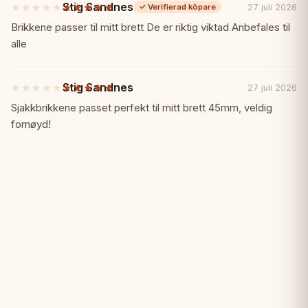
Stig Sandnes
★★★★★
★★★★★
27 juli 2026
✓
Verifierad köpare
✓ 3,5" kunghöjd
5
av
Brikkene passer til mitt brett De er riktig viktad Anbefales til
5
alle
✓ Viktade
stjärnor
✓ Handtillverkade i Indien
Stig Sandnes
★★★★★
★★★★★
27 juli 2026
5
av
Sjakkbrikkene passet perfekt til mitt brett 45mm, veldig
5
✓ Distinkt samlarval
fornøyd!
stjärnor
Specifikationer:
📏
Kunghöjd: 3,5" (89mm)
Material: Acacia och buxbom
Vikt: Viktade