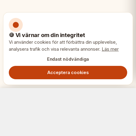
🍪 Vi värnar om din integritet
Vi använder cookies för att förbättra din upplevelse,
analysera trafik och visa relevanta annonser.
Läs mer
Endast nödvändiga
Acceptera cookies
Colombianska schackpjäser 3.5" – Acacia & buxbom, viktade premium
Lägg i varukorg
2199.00
SEK
SCHACK
ERIET