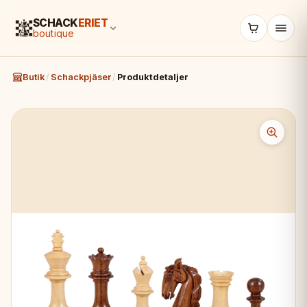
SCHACK
ERIET
boutique
Butik
/
Schackpjäser
/
Produktdetaljer