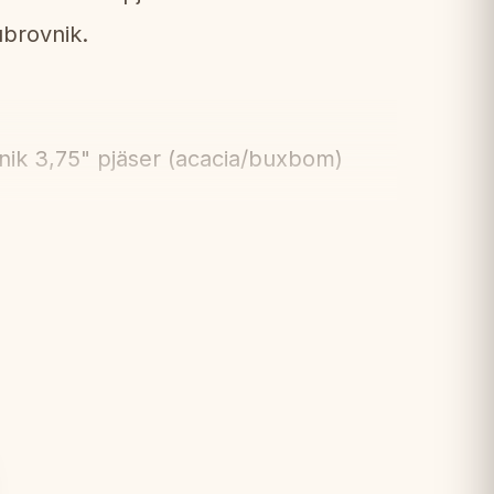
brovnik.
ik 3,75" pjäser (acacia/buxbom)
esign