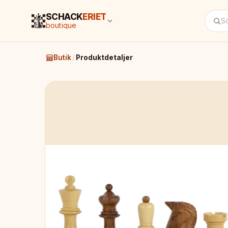
SCHACK
ERIET
boutique
Butik
/
Produktdetaljer