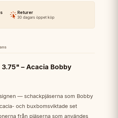
ns
Returer
30 dagars öppet köp
ans
 3.75" – Acacia Bobby
esignen — schackpjäserna som Bobby
acacia- och buxbomsviktade set
ionerna från pjäserna som användes