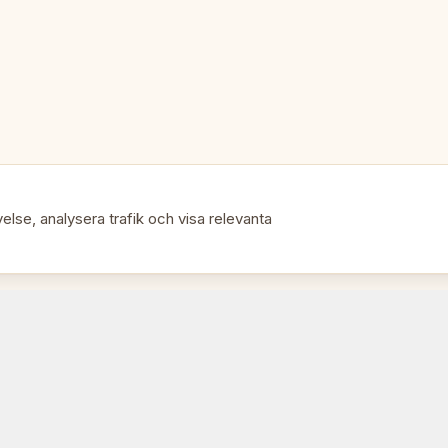
Stil: Dubrovnik (Bobby Fischer)
Perfekt för:
🎯
• Bobby Fischer-fans
• Schackhistoria-samlare
else, analysera trafik och visa relevanta
• Turneringsspelare
• Den mest ikoniska designen i