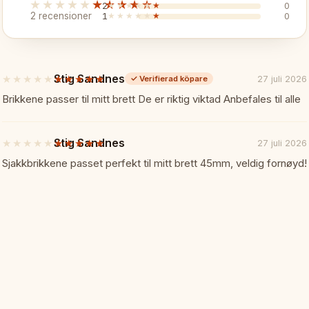
★★★★★
★★★★★
2
★★★★★
★★★★★
0
✓ 3,75" kung
2 recensioner
1
★★★★★
★★★★★
0
✓ Viktade
Stig Sandnes
★★★★★
★★★★★
27 juli 2026
✓
Verifierad köpare
5
✓ Handtillverkade i Indien
av
Brikkene passer til mitt brett De er riktig viktad Anbefales til alle
5
stjärnor
✓ Schackhistoria i dina händer
Stig Sandnes
★★★★★
★★★★★
27 juli 2026
5
av
Sjakkbrikkene passet perfekt til mitt brett 45mm, veldig fornøyd!
Specifikationer:
📏
5
stjärnor
Kunghöjd: 3,75" (95mm)
Material: Acacia och buxbom
Vikt: Viktade