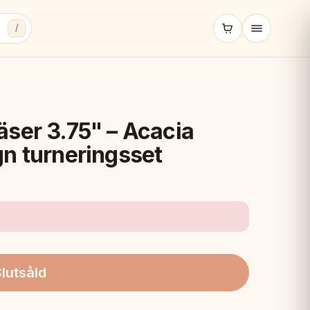
/
ser 3.75" – Acacia
n turneringsset
lutsåld