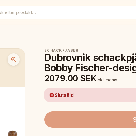
SCHACKPJÄSER
Dubrovnik schackpjä
Bobby Fischer-desig
2079.00
SEK
Inkl. moms
Slutsåld
S