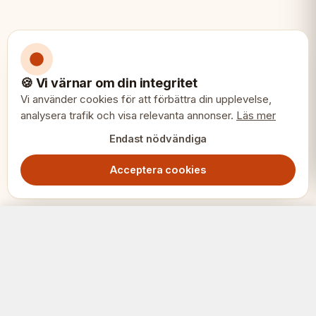
🍪 Vi värnar om din integritet
Vi använder cookies för att förbättra din upplevelse,
analysera trafik och visa relevanta annonser.
Läs mer
Endast nödvändiga
Acceptera cookies
Turneringsschackset No.5 – Valnötsbräde 50mm med Notation & Tysk Springare
Slutsåld
1699.00
SEK
SCHACK
ERIET