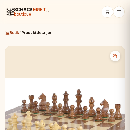
SCHACK
ERIET
boutique
Butik
/
Produktdetaljer