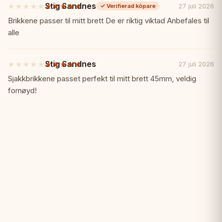
Tyska Springare snidade Staunton-
Stig Sandnes
★★★★★
★★★★★
27 juli 2026
✓
Verifierad köpare
5
av
Brikkene passer til mitt brett De er riktig viktad Anbefales til
pjäser
5
alle
stjärnor
Turneringskompatibla 50mm rutor
Stig Sandnes
★★★★★
★★★★★
27 juli 2026
5
av
Sjakkbrikkene passet perfekt til mitt brett 45mm, veldig
Perfekt för speldokumentation
5
fornøyd!
stjärnor
📏 Specifikationer
Rutstorlek:
50mm
Bräde:
Valnöt med notation